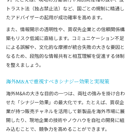
クロスボーダーM&Aで実現する競争優位性
トラスト法（独占禁止法）など、国ごとの規制に精通し
海外M&A事例にみる成長企業の共通点
たアドバイザーの起用が成功確率を高めます。
成長企業が選ぶグローバルM&Aの特徴とは
また、情報開示の透明性や、買収先企業との信頼関係構
海外企業買収に成功する企業の意思決定軸
築もリスク低減に直結します。コミュニケーション不足
シナジーを生む海外M&A事例のポイント解
による誤解や、文化的な摩擦が統合失敗の大きな要因と
説
なるため、段階的な情報共有と相互理解を促進する体制
ランキングで見る買収事例と成長パターン
を整えましょう。
買収により規模拡大した企業の共通する戦
海外M&Aで重視すべきシナジー効果と実現策
略
日本企業の海外買収がもたらす価値と選択基準
海外M&Aの大きな目的の一つは、両社の強みを掛け合わ
せた「シナジー効果」の最大化です。たとえば、買収企
日本企業が海外M&Aで得る価値の本質とは
業が持つ販売チャネルを活用して新製品を海外市場に展
海外企業買収を判断する際の選択基準解説
開したり、現地企業の技術やノウハウを自社の開発に組
海外M&Aで日本企業が直面する課題と対策
み込むことで、競争力を高めることができます。
成長につながるM&A戦略の実践ポイント