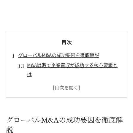
目次
グローバルM&Aの成功要因を徹底解説
M&A戦略で企業買収が成功する核心要素と
は
グローバルM&Aに求められるリスク管理の
実践法
海外M&Aで重視すべきシナジー効果と実現
策
グローバルM&Aの成功要因を徹底解
M&Aにおける買収企業と被買収企業の共通
説
点