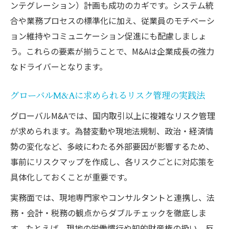
クロスボーダーM&Aが直面する課題と対応
ンテグレーション）計画も成功のカギです。システム統
の工夫
合や業務プロセスの標準化に加え、従業員のモチベーシ
M&A実務で不可欠なリスク評価と統合戦略
ョン維持やコミュニケーション促進にも配慮しましょ
海外企業買収成功に導く現地対応と調整力
う。これらの要素が揃うことで、M&Aは企業成長の強力
なドライバーとなります。
文化・法制度の違いを乗り越えるM&Aの知
見
グローバルM&Aに求められるリスク管理の実践法
クロスボーダーM&Aの本質を事例で検証す
グローバルM&Aでは、国内取引以上に複雑なリスク管理
る
が求められます。為替変動や現地法規制、政治・経済情
M&Aで企業が得るシナジー効果の実例
勢の変化など、多岐にわたる外部要因が影響するため、
M&Aがもたらす代表的なシナジー効果を解
事前にリスクマップを作成し、各リスクごとに対応策を
説
具体化しておくことが重要です。
買収後に生まれる企業価値向上の要因とは
実務面では、現地専門家やコンサルタントと連携し、法
海外M&A成功事例に学ぶ成長企業の特徴
務・会計・税務の観点からダブルチェックを徹底しま
シナジー最大化に向けた実践的M&A戦略
す。たとえば、現地の労働慣行や知的財産権の扱い、反