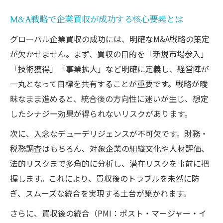
クロスボーダーM&Aで生まれる成長の仕組
M&A戦略で企業買収が成功する核心要素とは
み
グローバル企業買収の成功には、明確なM&A戦略の策定
海外企業買収が成長戦略で注目される理由
が欠かせません。まず、買収の目的を「新規市場参入」
M&Aが新市場開拓で果たす成長戦略の役割
「技術獲得」「事業拡大」など明確に定義し、経営陣が
海外企業買収で拡大する競争力とメリット
一丸となって目標を共有することが重要です。戦略が曖
解説
昧なまま進めると、統合後の方向性に迷いが生じ、想定
成長企業に共通する海外M&A活用のポイン
したシナジー効果が得られないリスクがあります。
ト
次に、入念なデューデリジェンスが不可欠です。財務・
M&Aで得られる技術・ノウハウ獲得の重要
税務調査はもちろん、対象企業の組織文化や人材評価、
性
法的リスクまで多角的に分析し、潜在リスクを事前に把
なぜ海外企業買収が企業成長の鍵となるの
握します。これにより、買収後のトラブルを未然に防
か
ぎ、スムーズな統合を実現する土台が築かれます。
クロスボーダーM&Aの本質と対応策とは
さらに、買収後の統合（PMI：ポスト・マージャー・イ