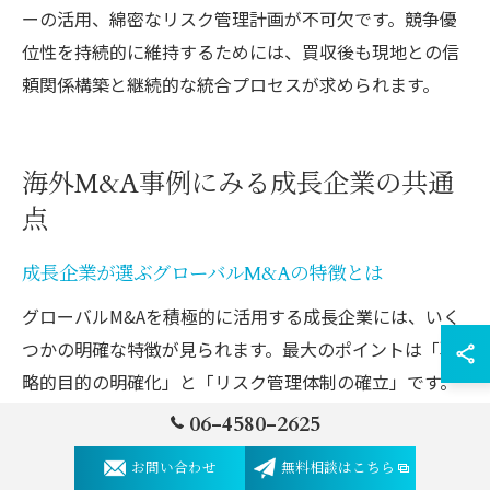
ーの活用、綿密なリスク管理計画が不可欠です。競争優
位性を持続的に維持するためには、買収後も現地との信
頼関係構築と継続的な統合プロセスが求められます。
海外M&A事例にみる成長企業の共通
点
成長企業が選ぶグローバルM&Aの特徴とは
グローバルM&Aを積極的に活用する成長企業には、いく
つかの明確な特徴が見られます。最大のポイントは「戦
略的目的の明確化」と「リスク管理体制の確立」です。
これらの企業は単なる規模拡大を目指すだけでなく、新
06-4580-2625
市場への進出や技術・ノウハウの獲得といった長期的視
お問い合わせ
無料相談はこちら
点での成長を重視しています。