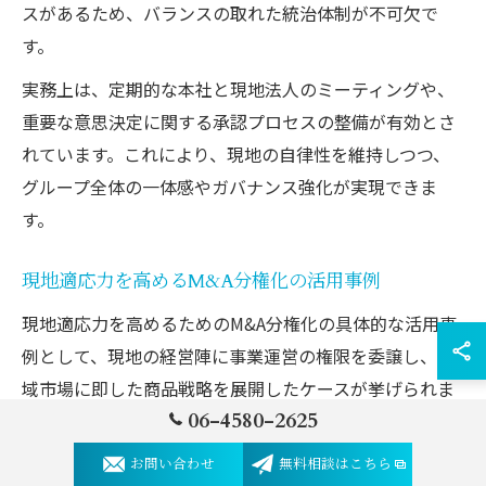
スがあるため、バランスの取れた統治体制が不可欠で
す。
実務上は、定期的な本社と現地法人のミーティングや、
重要な意思決定に関する承認プロセスの整備が有効とさ
れています。これにより、現地の自律性を維持しつつ、
グループ全体の一体感やガバナンス強化が実現できま
す。
現地適応力を高めるM&A分権化の活用事例
現地適応力を高めるためのM&A分権化の具体的な活用事
例として、現地の経営陣に事業運営の権限を委譲し、地
域市場に即した商品戦略を展開したケースが挙げられま
06-4580-2625
す。例えば、アジア市場で消費者ニーズに合わせて商品
開発・マーケティング方針を独自に決定した結果、売上
お問い合わせ
無料相談はこちら
拡大に成功した企業もあります。