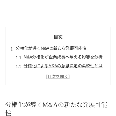
目次
分権化が導くM&Aの新たな発展可能性
M&A分権化が企業成長へ与える影響を分析
分権化によるM&Aの意思決定の柔軟性とは
M&Aと分権化の相互作用がもたらす効果
分権化で実現するM&Aの新たな展望とは
M&A戦略に分権化を取り入れる意義を解説
M&A後の意思決定を加速する分権戦略
分権化が導くM&Aの新たな発展可能
効率的な意思決定を支えるM&A分権化の実
性