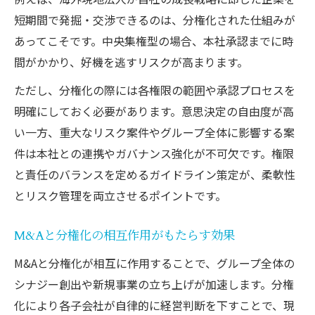
徴
短期間で発掘・交渉できるのは、分権化された仕組みが
分権化が海外進出時のM&A統治に与える影
あってこそです。中央集権型の場合、本社承認までに時
響
間がかかり、好機を逃すリスクが高まります。
現地適応力を高めるM&A分権化の活用事例
ただし、分権化の際には各権限の範囲や承認プロセスを
海外M&Aにおける分権化の成功ポイント
明確にしておく必要があります。意思決定の自由度が高
分権化戦略が海外M&Aで活きる場面とは
い一方、重大なリスク案件やグループ全体に影響する案
件は本社との連携やガバナンス強化が不可欠です。権限
グループ経営最適化へ分権化が生む効果
と責任のバランスを定めるガイドライン策定が、柔軟性
M&A分権化でグループ経営が効率化する理
とリスク管理を両立させるポイントです。
由
分権化がグループ経営のシナジーを促進す
M&Aと分権化の相互作用がもたらす効果
る仕組み
M&Aと分権化が相互に作用することで、グループ全体の
グループ全体でM&A分権化を活かす実務的
シナジー創出や新規事業の立ち上げが加速します。分権
工夫
化により各子会社が自律的に経営判断を下すことで、現
分権化がもたらすグループ経営の透明性向