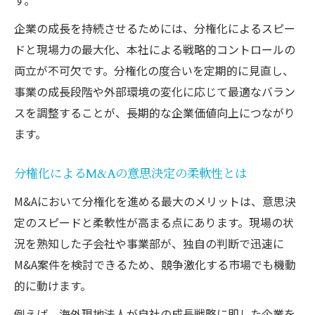
M&A分権化で統治機能を強化した実例紹介
企業の成長を持続させるためには、分権化によるスピー
ガバナンス強化に欠かせない分権化のポイント
ドと現場力の最大化、本社による戦略的コントロールの
M&A分権化でガバナンスを強化するための
両立が不可欠です。分権化の度合いを定期的に見直し、
要点
事業の成長段階や外部環境の変化に応じて最適なバラン
分権化とガバナンス最適化の関係性を詳し
スを調整することが、長期的な企業価値向上につながり
く解説
ます。
ガバナンス強化におけるM&A分権化の役割
とは
分権化によるM&Aの意思決定の柔軟性とは
分権化がM&Aのガバナンス課題を解決する
M&Aにおいて分権化を進める最大のメリットは、意思決
方法
定のスピードと柔軟性が高まる点にあります。現場の状
実務で役立つM&A分権化ガバナンスポイン
況を熟知した子会社や事業部が、独自の判断で迅速に
ト
M&A案件を検討できるため、競争激化する市場でも機動
海外進出で生きるM&A分権化手法の真髄
的に動けます。
海外M&Aで効果を発揮する分権化手法の特
例えば、海外現地法人が自社の成長戦略に即した企業を