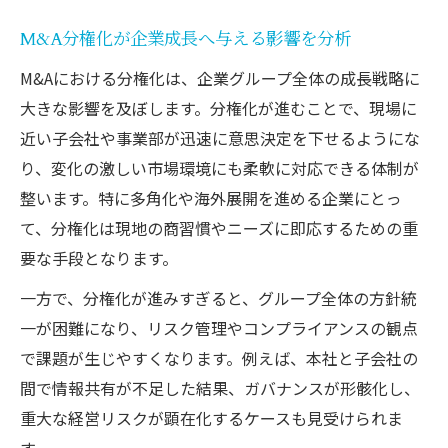
践法
分権戦略がM&A後の現場力を高めるポイン
M&A分権化が企業成長へ与える影響を分析
ト
M&Aにおける分権化は、企業グループ全体の成長戦略に
M&Aと分権化で意思決定スピードを向上す
大きな影響を及ぼします。分権化が進むことで、現場に
る方法
近い子会社や事業部が迅速に意思決定を下せるようにな
分権化がM&Aの組織運営に与えるメリット
り、変化の激しい市場環境にも柔軟に対応できる体制が
整います。特に多角化や海外展開を進める企業にとっ
現場主導型のM&A分権戦略の成功要因を解
て、分権化は現地の商習慣やニーズに即応するための重
説
要な手段となります。
統治構造の変化に挑むM&A実践ケース
一方で、分権化が進みすぎると、グループ全体の方針統
M&A分権化による統治構造改革の実践例
一が困難になり、リスク管理やコンプライアンスの観点
分権化を導入したM&A統治体制の変遷を解
で課題が生じやすくなります。例えば、本社と子会社の
説
間で情報共有が不足した結果、ガバナンスが形骸化し、
M&A後の統治課題に分権化で対応した事例
重大な経営リスクが顕在化するケースも見受けられま
分権化が活きる統治構造のポイントと工夫
す。