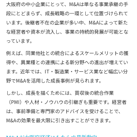
事業承継とM&Aで未来を切り開く方法
大阪府の中小企業にとって、M&Aは単なる事業承継の手
段にとどまらず、成長戦略の一環として位置づけられて
トラブル回避をかなえるM&A手順ガイド
います。後継者不在の企業が多い中、M&Aによって新た
M&A手続きで起こりやすいトラブル例
な経営者や資本が流入し、事業の持続的発展が可能とな
円滑にM&Aを進める手順と注意点
っています。
M&A契約時に確認すべきリスク管理策
例えば、同業他社との統合によるスケールメリットの獲
トラブルを防ぐためのM&A事前準備法
得や、異業種との連携による新分野への進出が増えてい
専門家が推奨するM&Aの安全な進め方
ます。近年では、IT・製造業・サービス業など幅広い分
経営者必見のM&A事例から学ぶ実践知識
野でM&Aを活用した成長事例が見られます。
成功事例に学ぶM&Aの進め方とコツ
しかし、成長を描くためには、買収後の統合作業
失敗事例が示すM&Aの落とし穴と教訓
（PMI）や人材・ノウハウの引継ぎも重要です。経営者
大阪府内企業のM&A体験談と具体策
は、事前準備と専門家のアドバイスを受けることで、
M&A事例から見える支援策の活用方法
M&Aの効果を最大限に引き出すことができます。
M&A事例に学ぶトラブル回避ポイント