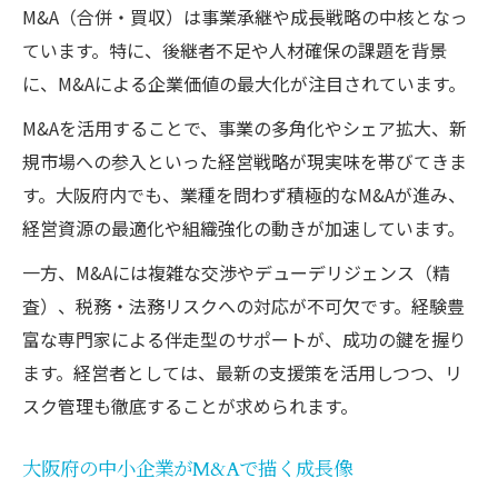
M&A（合併・買収）は事業承継や成長戦略の中核となっ
M&A支援策で広がる事業承継の選択肢
ています。特に、後継者不足や人材確保の課題を背景
M&A支援を受ける際のポイントと注意点
に、M&Aによる企業価値の最大化が注目されています。
M&A促進に不可欠な最新補助制度の活用法
M&Aを活用することで、事業の多角化やシェア拡大、新
M&Aに役立つ最新補助制度の特徴と選び方
規市場への参入といった経営戦略が現実味を帯びてきま
大阪府で活用できるM&A補助制度の全体像
す。大阪府内でも、業種を問わず積極的なM&Aが進み、
M&A補助制度申請の基本ステップを解説
経営資源の最適化や組織強化の動きが加速しています。
補助制度を使ったM&A成功事例とコツ
一方、M&Aには複雑な交渉やデューデリジェンス（精
M&A補助制度を活かすための申請準備術
査）、税務・法務リスクへの対応が不可欠です。経験豊
中小企業が注目するM&A成功の秘訣とは
富な専門家による伴走型のサポートが、成功の鍵を握り
中小企業がM&Aで成功するための要素
ます。経営者としては、最新の支援策を活用しつつ、リ
M&Aが成長につながる中小企業の条件
スク管理も徹底することが求められます。
M&A交渉で押さえるべき重要ポイント
大阪府の中小企業がM&Aで描く成長像
専門家が語るM&A成功の実践アドバイス