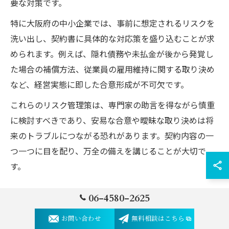
要な対策です。
特に大阪府の中小企業では、事前に想定されるリスクを
洗い出し、契約書に具体的な対応策を盛り込むことが求
められます。例えば、隠れ債務や未払金が後から発覚し
た場合の補償方法、従業員の雇用維持に関する取り決め
など、経営実態に即した合意形成が不可欠です。
これらのリスク管理策は、専門家の助言を得ながら慎重
に検討すべきであり、安易な合意や曖昧な取り決めは将
来のトラブルにつながる恐れがあります。契約内容の一
つ一つに目を配り、万全の備えを講じることが大切で
す。
トラブルを防ぐためのM&A事前準備法
06-4580-2625
M&Aにおけるトラブルを未然に防ぐためには、事前準備
お問い合わせ
無料相談はこちら