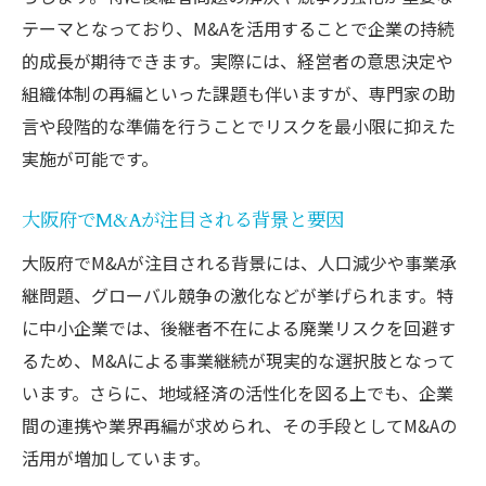
テーマとなっており、M&Aを活用することで企業の持続
ビジネス用語M&Aの最新動向を大阪府視点で
的成長が期待できます。実際には、経営者の意思決定や
大阪府で進むM&A最新トレンドを徹底解説
組織体制の再編といった課題も伴いますが、専門家の助
M&Aが企業に与える大阪府特有の変化とは
言や段階的な準備を行うことでリスクを最小限に抑えた
大阪府の業界別M&A動向を詳しく知る
実施が可能です。
M&Aに関する大阪府の注目ニュースまとめ
今後の大阪府M&A市場を予測するポイント
大阪府でM&Aが注目される背景と要因
音楽やネット用語にも通じるM&A知識へ
大阪府でM&Aが注目される背景には、人口減少や事業承
音楽分野でのMの意味も徹底解説
継問題、グローバル競争の激化などが挙げられます。特
に中小企業では、後継者不在による廃業リスクを回避す
音楽で使われるMとM&Aの違いを整理する
るため、M&Aによる事業継続が現実的な選択肢となって
楽曲タイトルに見るMの意図や成り立ち
います。さらに、地域経済の活性化を図る上でも、企業
音楽ファンが知りたいMの本当の意味とは
間の連携や業界再編が求められ、その手段としてM&Aの
Mが音楽用語として使われる理由を解説
活用が増加しています。
M&Aと音楽Mの言葉の成り立ちを比較する