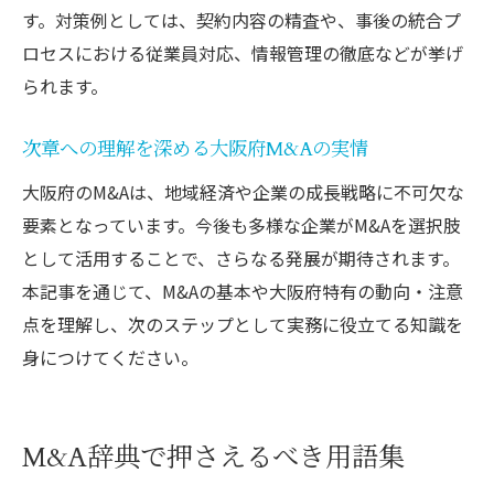
SNS上のM&A関連数値表記の基礎知識
す。対策例としては、契約内容の精査や、事後の統合プ
ロセスにおける従業員対応、情報管理の徹底などが挙げ
ビジネス視点で読むMとKの使い分け方法
られます。
知識を広げるためのSNS数値表記入門
多角的に学ぶM&AとMの知識総まとめ
次章への理解を深める大阪府M&Aの実情
M&AとMの違いを多角的に総括して解説
大阪府のM&Aは、地域経済や企業の成長戦略に不可欠な
大阪府視点のM&A知識を振り返るポイント
要素となっています。今後も多様な企業がM&Aを選択肢
辞典形式で整理するM&AとMの知識まとめ
として活用することで、さらなる発展が期待されます。
ビジネス・ネット・音楽で使うMの使い分
本記事を通じて、M&Aの基本や大阪府特有の動向・注意
け
点を理解し、次のステップとして実務に役立てる知識を
SNS表記や用語の違いに注意するべき理由
身につけてください。
今後の学びに役立つM&AとM情報の活用法
M&A辞典で押さえるべき用語集