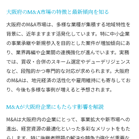
M&A辞典で必須の専門用語をやさしく解説
大阪府のM&A市場の特徴と最新傾向を知る
M&A用語の意味を正確に理解するコツ
ビジネスで役立つM&A用語の使い方例
大阪府のM&A市場は、多様な業種が集積する地域特性を
背景に、近年ますます活発化しています。特に中小企業
混同しがちなM&A関連ワードの違い
の事業承継や新規参入を目的とした案件が増加傾向にあ
M&A辞典を活用して知識を深める方法
り、業界再編や企業間の連携強化が進んでいます。実務
ネット用語との違いも意識したM&A用語集
では、買収・合併のスキーム選定やデューデリジェンス
ネット用語のMとM&Aの違いを理解する
など、段階的かつ専門的な対応が求められます。大阪府
ネット用語のMとM&Aの意味の違いを解説
のM&Aは、地元経済の活性化や雇用維持にも寄与してお
SNSやチャットで使われるMの用法を知る
り、今後も多様な事例が増えると予想されます。
M&AとネットスラングMの混乱を防ぐポイ
ント
M&Aが大阪府企業にもたらす影響を解説
Mがネットで表す意味とM&A用語の関連性
M&Aは大阪府内の企業にとって、事業拡大や新市場への
ネット用語Mの由来とM&Aとの区別方法
進出、経営資源の最適化といった多彩なメリットをもた
らします。特に後継者問題の解決や競争力強化が重要な
次のビジネス用語理解に役立つ比較視点