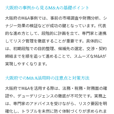
次章の辞典活用に役立つ音楽Mの知識
大阪府の事例から見るM&Aの基礎ポイント
M&Aを知りたいなら辞典形式が便利
大阪府のM&A事例では、事前の市場調査や財務分析、シ
M&Aの基礎から応用まで辞典で網羅できる
ナジー効果の検証などが成功の鍵となっています。代表
辞典形式で学ぶM&Aの効率的な知識習得法
的な進め方として、段階的に計画を立て、専門家と連携
してリスク管理を徹底することが重要です。具体的に
M&A辞典なら用語の意味が一目で分かる
は、初期段階での目的整理、候補先の選定、交渉・契約
ビジネスとネット両面で使えるM&A辞典の
締結までを順を追って進めることで、スムーズなM&Aが
魅力
実現しやすくなります。
M&A初心者におすすめの辞典活用ポイント
SNSや音楽用語も載ったM&A辞典の活用例
大阪府でのM&A活用時の注意点と対策方法
SNSで話題のMとK数値表記の使い方
大阪府でM&Aを活用する際は、法務・税務・財務面の確
SNSで使われるM&AとMの数値表記を解説
認や、デューデリジェンスの徹底が不可欠です。実務上
MとKの違いを理解してSNSをもっと活用
は、専門家のアドバイスを受けながら、リスク要因を明
フォロワー数にMやKが使われる理由とは
確化し、トラブルを未然に防ぐ体制づくりが求められま