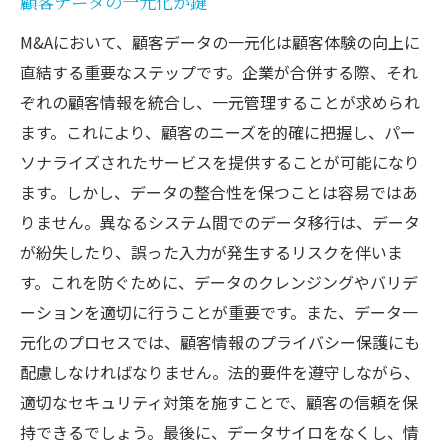
顧客データの一元化が鍵
顧客データの活用法
M&Aにおいて、顧客データの一元化は顧客体験の向上に
満足度向上に成功した企業事例
直結する重要なステップです。企業が合併する際、それ
未来を切り開くM&A顧客統合の成功要因とは
ぞれの顧客情報を統合し、一元管理することが求められ
長期的ビジョンの重要性
ます。これにより、顧客のニーズを的確に把握し、パー
イノベーションを促進する統合戦略
ソナライズされたサービスを提供することが可能になり
持続可能なビジネスモデルの構築
ます。しかし、データの整合性を保つことは容易ではあ
りません。異なるシステム間でのデータ移行は、データ
人材の活用と育成法
が紛失したり、誤った入力が発生するリスクを伴いま
デジタル技術の活用
す。これを防ぐために、データのクレンジングやバリデ
未来志向の統合成功事例
ーションを適切に行うことが重要です。また、データ一
元化のプロセスでは、顧客情報のプライバシー保護にも
配慮しなければなりません。法的要件を遵守しながら、
適切なセキュリティ対策を施すことで、顧客の信頼を保
持できるでしょう。最後に、データサイロをなくし、情