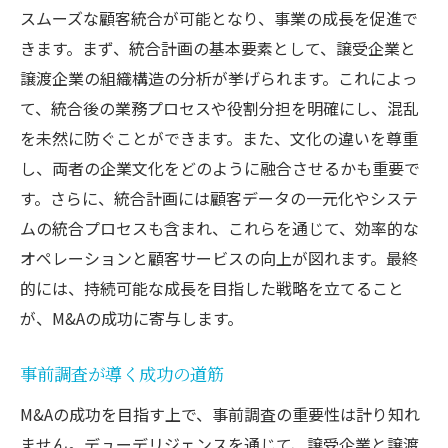
文化の違いを乗り越えるアプローチ
スムーズな顧客統合が可能となり、事業の成長を促進で
きます。まず、統合計画の基本要素として、譲受企業と
統合後の顧客関係構築
譲渡企業の組織構造の分析が挙げられます。これによっ
フィードバックループの設定
て、統合後の業務プロセスや役割分担を明確にし、混乱
成功した企業のコミュニケーション戦略
を未然に防ぐことができます。また、文化の違いを尊重
M&A統合プロセスでのリスク回避専門家が教え
し、両者の企業文化をどのように融合させるかも重要で
るポイント
す。さらに、統合計画には顧客データの一元化やシステ
リスク評価と管理手法
ムの統合プロセスも含まれ、これらを通じて、効率的な
法的リスクへの対応策
オペレーションと顧客サービスの向上が図れます。最終
財務リスクの最小化
的には、持続可能な成長を目指した戦略を立てること
が、M&Aの成功に寄与します。
従業員の不安要素を払拭
技術統合時のリスク管理
事前調査が導く成功の道筋
過去の失敗事例から学ぶ教訓
M&Aの成功を目指す上で、事前調査の重要性は計り知れ
実例から学ぶM&A顧客統合成功事例とその秘訣
ません。デューデリジェンスを通じて、譲受企業と譲渡