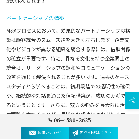
築が求められます。
パートナーシップの構築
M&Aプロセスにおいて、効果的なパートナーシップの構
築は顧客統合のスムーズさを大きく左右します。企業文
化やビジョンが異なる組織を統合する際には、信頼関係
の確立が重要です。特に、異なる文化を持つ企業同士の
統合は、リーダーシップの調和やコミュニケーションの
改善を通じて解決されることが多いです。過去のケース
スタディから学べることは、初期段階での透明性の確保
や、継続的な対話を通じた信頼構築が、成功のカギであ
るということです。さらに、双方の強みを最大限に活か
す戦略を立てることが、長期的な成功につながります。
06-4580-2625
したがって、パートナーシップの構築を通じて、M&Aの
成果を最大化することができるでしょう。
お問い合わせ
無料相談はこちら