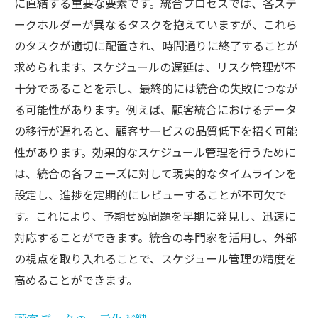
に直結する重要な要素です。統合プロセスでは、各ステ
どのようにM&Aが企業成長を促進するか専門家
ークホルダーが異なるタスクを抱えていますが、これら
の視点
のタスクが適切に配置され、時間通りに終了することが
求められます。スケジュールの遅延は、リスク管理が不
成長を支えるM&Aの役割
十分であることを示し、最終的には統合の失敗につなが
経営資源の最適化事例
る可能性があります。例えば、顧客統合におけるデータ
イノベーションの推進方法
の移行が遅れると、顧客サービスの品質低下を招く可能
M&Aによる競争力強化
性があります。効果的なスケジュール管理を行うために
専門家が語る成功の鍵
は、統合の各フェーズに対して現実的なタイムラインを
持続可能な成長のための戦略
設定し、進捗を定期的にレビューすることが不可欠で
顧客維持と満足度向上を実現するM&A統合戦略
す。これにより、予期せぬ問題を早期に発見し、迅速に
顧客満足度を高める統合プロセス
対応することができます。統合の専門家を活用し、外部
の視点を取り入れることで、スケジュール管理の精度を
忠誠心を高める戦術
高めることができます。
カスタマーエクスペリエンスの向上
顧客ニーズに応える製品・サービス