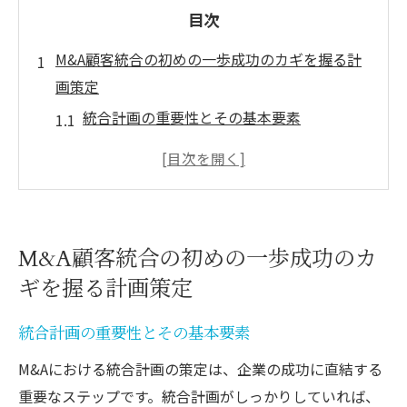
目次
M&A顧客統合の初めの一歩成功のカギを握る計
画策定
統合計画の重要性とその基本要素
事前調査が導く成功の道筋
スケジュール管理でリスクを低減
顧客データの一元化が鍵
専門家の知見を活用する方法
M&A顧客統合の初めの一歩成功のカ
計画策定における成功事例
ギを握る計画策定
効果的なコミュニケーション戦略でM&A顧客統
合を加速
統合計画の重要性とその基本要素
コミュニケーションの重要性とその影響
M&Aにおける統合計画の策定は、企業の成功に直結する
ステークホルダーを巻き込む方法
重要なステップです。統合計画がしっかりしていれば、