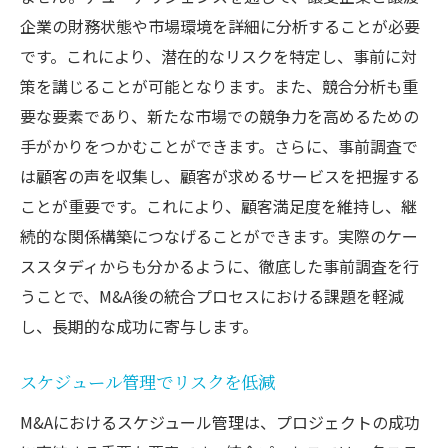
成功事例に共通する要素
企業の財務状態や市場環境を詳細に分析することが必要
各業界の成功事例
です。これにより、潜在的なリスクを特定し、事前に対
顧客維持に成功したケース
策を講じることが可能となります。また、競合分析も重
失敗を乗り越えた経験談
要な要素であり、新たな市場での競争力を高めるための
長期的視点で見る成功の形
手がかりをつかむことができます。さらに、事前調査で
は顧客の声を収集し、顧客が求めるサービスを把握する
統合後の継続的成長戦略
ことが重要です。これにより、顧客満足度を維持し、継
新市場参入を成功に導くM&A統合の実務アプロ
続的な関係構築につなげることができます。実際のケー
ーチ
ススタディからも分かるように、徹底した事前調査を行
市場分析と顧客理解
うことで、M&A後の統合プロセスにおける課題を軽減
競争優位性の確立方法
し、長期的な成功に寄与します。
地域特性を活かした展開
パートナーシップの構築
スケジュール管理でリスクを低減
ブランド統合戦略
M&Aにおけるスケジュール管理は、プロジェクトの成功
成功した新市場参入のケーススタディ